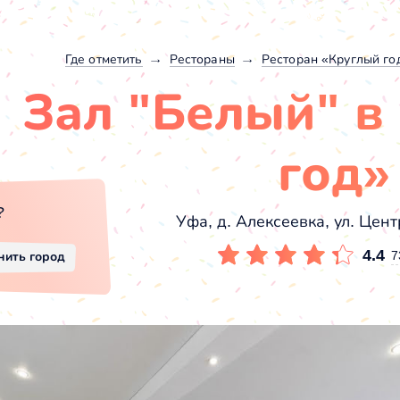
Где отметить
Рестораны
Ресторан «Круглый го
Зал "Белый" в
год»
?
Уфа, д. Алексеевка, ул. Цент
4.4
7
нить город