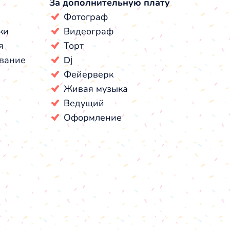
За дополнительную плату
Фотограф
ки
Видеограф
я
Торт
вание
Dj
Фейерверк
Живая музыка
Ведущий
Оформление