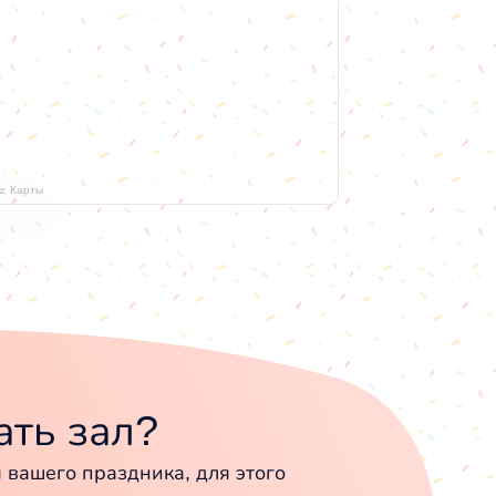
кс Карты
ть зал?
вашего праздника, для этого