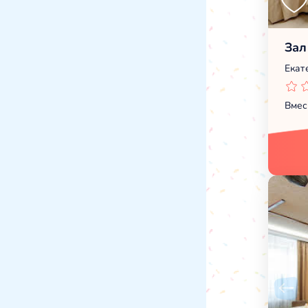
Зал
Екат
Вмес