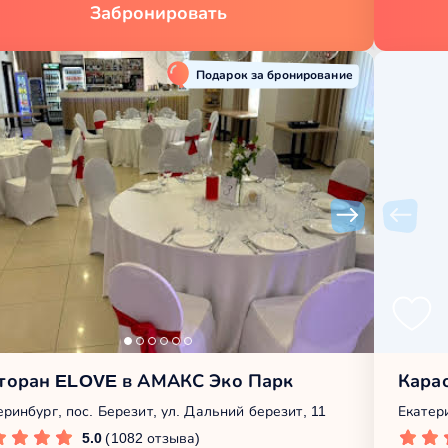
Забронировать
Подарок за бронирование
торан ELOVE в АМАКС Эко Парк
Кара
еринбург, пос. Березит, ул. Дальний березит, 11
Екатери
5.0
(1082 отзыва)