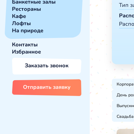
Сва
Банкетные залы
Тип з
Нов
Рестораны
Ден
Расп
Кафе
Рес
Вып
Лофты
Расп
Каф
Кор
На природе
Лоф
За 
Бан
Контакты
Око
Избранное
Око
Око
Заказать звонок
В го
В г
В це
Корпора
Отправить заявку
День ро
Выпускн
Свадьба