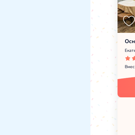
Осн
Екат
Вмес