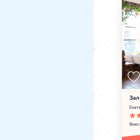
Зал
Екат
Вмес