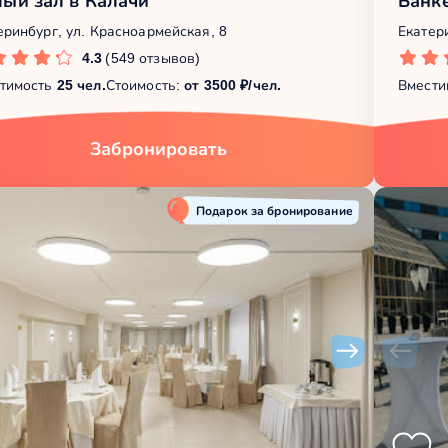
ый зал в Калачи
Банк
еринбург, ул. Красноармейская, 8
Екатери
4.3
(549 отзывов)
тимость
25 чел.
Стоимость:
от 3500 ₽/чел.
Вмести
Забронировать
Подарок за бронирование