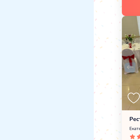
Рес
Екат