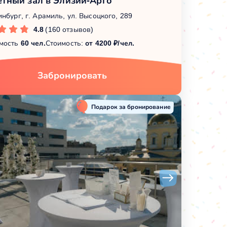
етный зал в Элизий-Арго
нбург, г. Арамиль, ул. Высоцкого, 289
4.8
(160 отзывов)
мость
60 чел.
Стоимость:
от 4200 ₽/чел.
Забронировать
Подарок за бронирование