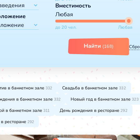
дьба
аведения
Вместимость
ый год
Любая
ь рождения
оложение
тораны
ускной
оложение
до 20 чел.
Любая
е
поратив
ты
городом
кетные залы
Найти
(168)
Сбро
ло моря
ло реки
ло озера
рах
ороде
нтре города
тив в банкетном зале
Свадьба в банкетном зале
332
332
ждения в банкетном зале
Новый год в банкетном зале
332
323
ой в банкетном зале
День рождения в ресторане
311
292
 в ресторане
292