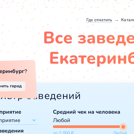
Где отметить
Катал
Все завед
Екатерин
еринбург
?
нить город
льтр заведений
приятие
Средний чек на человека
приятие
Любой
аведения
до 2 000 ₽
Любой