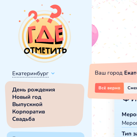
Ваш город
Екат
Екатеринбург
Всё верно
Сме
День рождения
Фи
Новый год
Выпускной
Корпоратив
Меро
Свадьба
Меро
Тип з