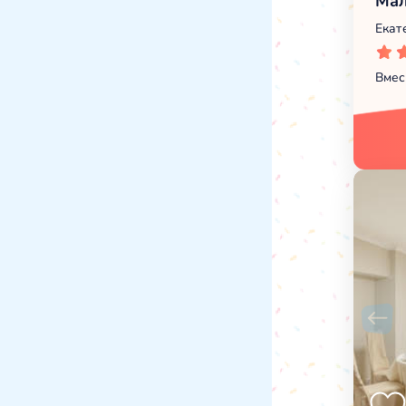
Мал
Екат
Вмес