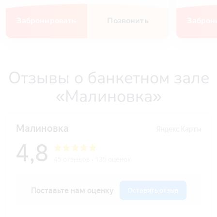
Забронировать
Позвонить
Заброн
Отзывы о банкетном зале
«Малиновка»