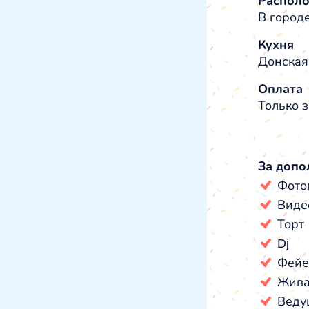
Распол
В город
Кухня
Донская
Оплата
Только з
За допо
Фото
Виде
Торт
Dj
Фейе
Жива
Веду