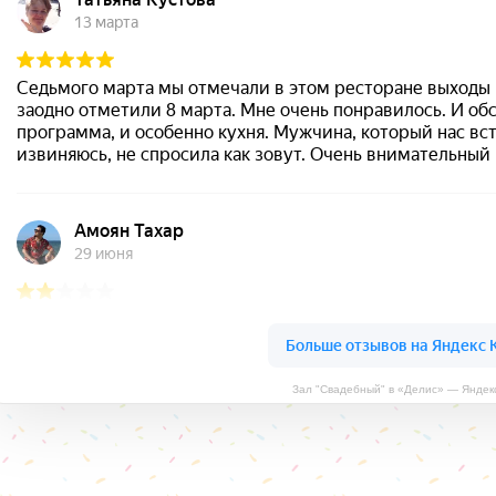
Зал "Свадебный" в «Делис» — Яндек