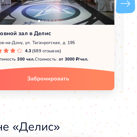
овной зал в Делис
Б
ов-на-Дону, ул. Таганрогская, д. 195
Ро
4.3
(689 отзывов)
тимость
300 чел.
Стоимость:
от 3000 ₽/чел.
Вм
Забронировать
не «Делис»