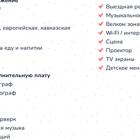
ожение
Выездная р
е
Музыкально
Велком зона
, европейская, кавказская
Wi-Fi / инте
Сцена
а еду и напитки
Проектор
TV экраны
Детское ме
лнительную плату
граф
ограф
рверк
я музыка
щий