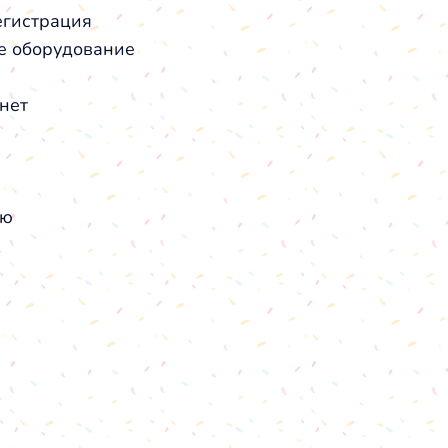
егистрация
е оборудование
рнет
ню