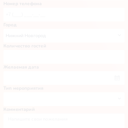
Номер телефона
Город
Количество гостей
Желаемая дата
Тип мероприятия
Комментарий
Пн
Вт
Ср
Чт
Пт
Сб
Вс
27
28
29
30
31
1
2