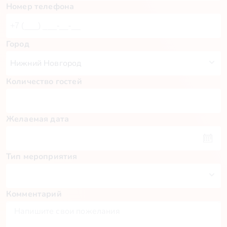
Номер телефона
Город
Количество гостей
Желаемая дата
Тип мероприятия
Комментарий
Пн
Вт
Ср
Чт
Пт
Сб
Вс
27
28
29
30
31
1
2