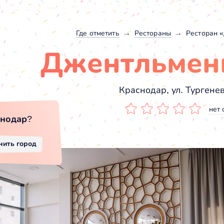
Где отметить
Рестораны
Ресторан 
Джентльмен
Краснодар, ул. Тургенев
нет 
снодар
?
нить город