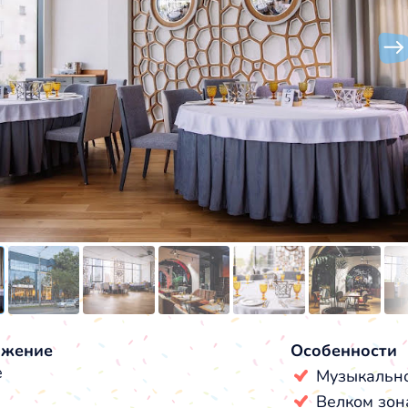
ожение
Особенности
е
Музыкальн
Велком зон