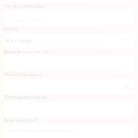
Номер телефона
Город
Количество гостей
Желаемая дата
Тип мероприятия
Комментарий
Пн
Вт
Ср
Чт
Пт
Сб
Вс
27
28
29
30
31
1
2