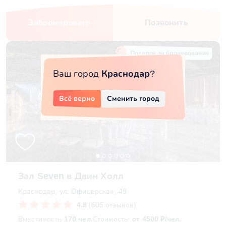
Забронировать
Позвонить
Подарок за бронирование
Ваш город
Краснодар
?
Всё верно
Сменить город
Зал Seven в Двин Холл
Краснодар, ул. Офицерская, 49
4.8
(605 отзывов)
Вместимость
170 чел.
Стоимость:
от 4500 ₽/чел.