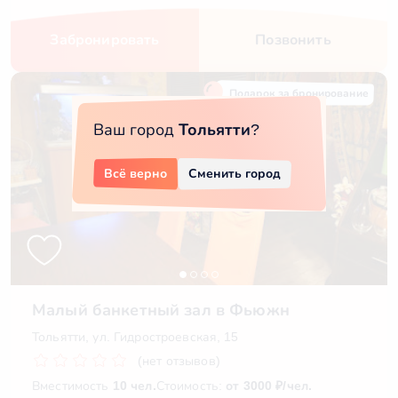
Забронировать
Позвонить
Подарок за бронирование
Ваш город
Тольятти
?
Всё верно
Сменить город
Малый банкетный зал в Фьюжн
Тольятти, ул. Гидростроевская, 15
(нет отзывов)
Вместимость
10 чел.
Стоимость:
от 3000 ₽/чел.