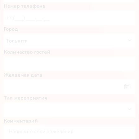
Номер телефона
Город
Количество гостей
Желаемая дата
Тип мероприятия
Комментарий
Пн
Вт
Ср
Чт
Пт
Сб
Вс
27
28
29
30
31
1
2