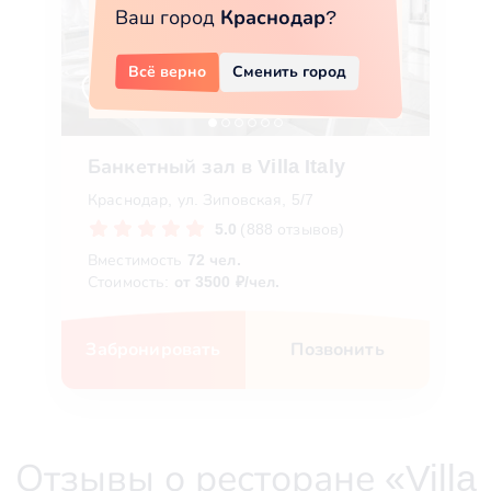
Ваш город
Краснодар
?
Всё верно
Сменить город
Банкетный зал в Villa Italy
Краснодар, ул. Зиповская, 5/7
5.0
(888 отзывов)
Вместимость
72 чел.
Стоимость:
от 3500 ₽/чел.
Забронировать
Позвонить
Отзывы о ресторане «Villa