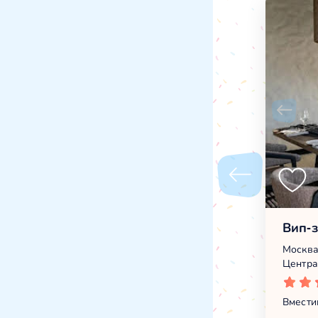
Вип-з
Москва
Центра
Вмести