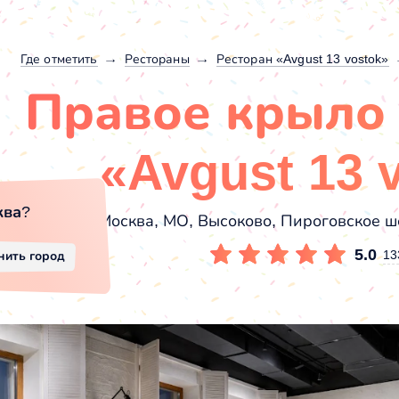
Где отметить
Рестораны
Ресторан «Avgust 13 vostok»
Правое крыло 
«Avgust 13 
ква
?
Москва, МО, Высоково, Пироговское ш
5.0
13
нить город