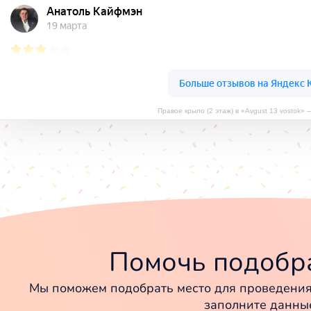
Правое крыло (2 этаж) в «Avgust 13 vostok»
Помочь подобра
Мы поможем подобрать место для проведения 
заполните данны