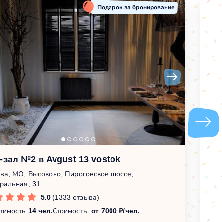
Подарок за бронирование
-зал №2 в Avgust 13 vostok
М
ва, МО, Высоково, Пироговское шоссе,
Мо
ральная, 31
Це
5.0
(1333 отзыва)
тимость
14 чел.
Стоимость:
от 7000 ₽/чел.
Вм