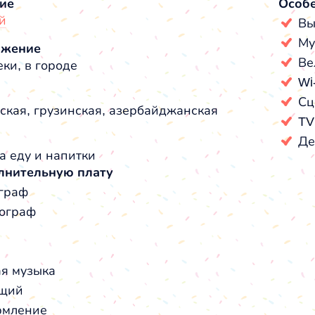
ие
Особ
й
Вы
Му
ожение
Ве
ки, в городе
Wi
Сц
ская, грузинская, азербайджанская
TV
Де
а еду и напитки
лнительную плату
граф
ограф
я музыка
щий
мление