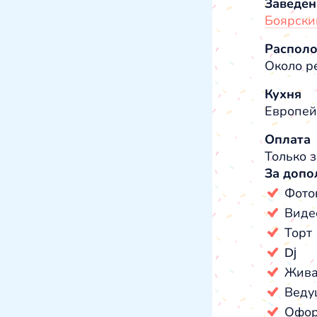
Заведен
Боярски
Распол
Около ре
Кухня
Европей
Оплата
Только з
За допо
Фото
Виде
Торт
Dj
Жива
Веду
Офор