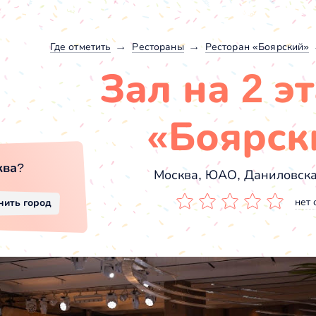
Где отметить
Рестораны
Ресторан «Боярский»
Зал на 2 э
«Боярск
ква
?
Москва, ЮАО, Даниловская
нет 
нить город