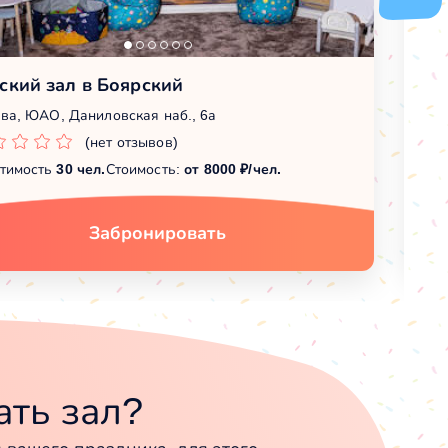
ский зал в Боярский
Б
ва, ЮАО, Даниловская наб., 6а
Мо
(нет отзывов)
тимость
30 чел.
Стоимость:
от 8000 ₽/чел.
Вм
Забронировать
ть зал?