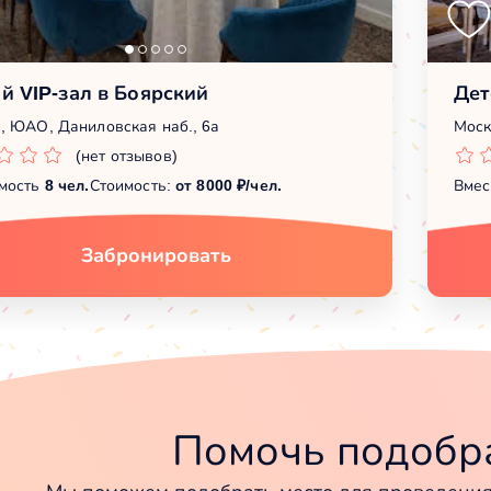
й VIP-зал в Боярский
Дет
, ЮАО, Даниловская наб., 6а
Моск
(нет отзывов)
мость
8 чел.
Стоимость:
от 8000 ₽/чел.
Вмес
Забронировать
Помочь подобра