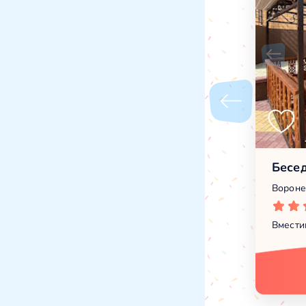
Бесед
Воронеж
Вмести