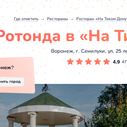
Где отметить
Рестораны
Ресторан «На Тихом Дону
Ротонда в «На 
Воронеж, г. Семилуки, ул. 25 л
4.9
47
онеж
?
нить город