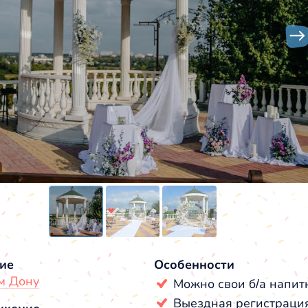
ие
Особенности
м Дону
Можно свои б/а напит
Выездная регистраци