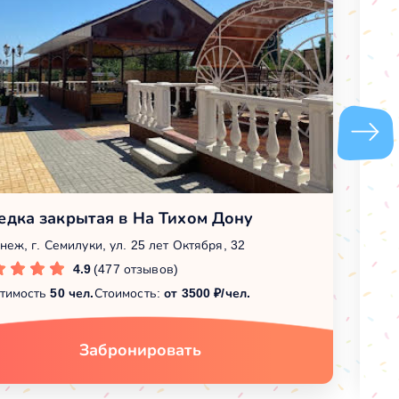
едка закрытая в На Тихом Дону
М
неж, г. Семилуки, ул. 25 лет Октября, 32
Во
4.9
(477 отзывов)
тимость
50 чел.
Стоимость:
от 3500 ₽/чел.
Вм
Забронировать