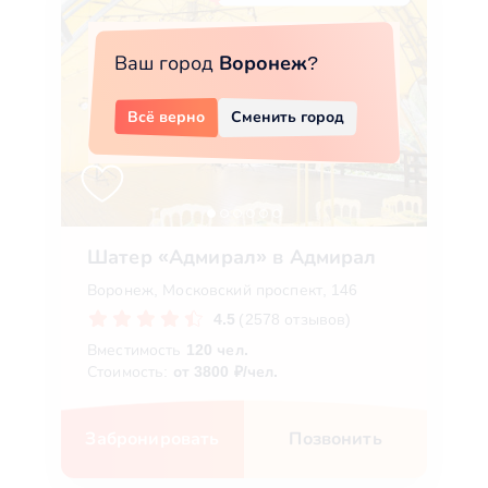
Ваш город
Воронеж
?
Всё верно
Сменить город
Шатер «Адмирал» в Адмирал
Воронеж, Московский проспект, 146
4.5
(2578 отзывов)
Вместимость
120 чел.
Стоимость:
от 3800 ₽/чел.
Забронировать
Позвонить