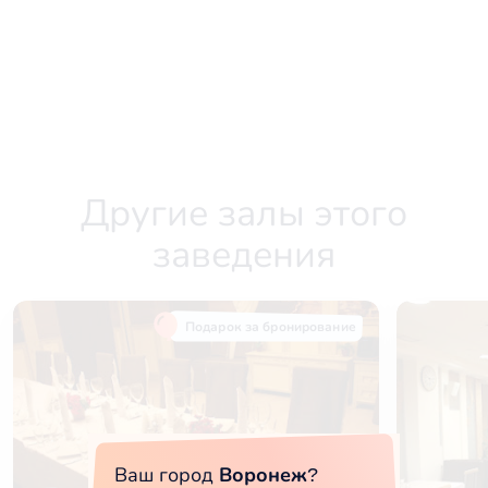
Другие залы этого
заведения
Подарок за бронирование
Ваш город
Воронеж
?