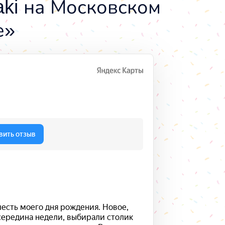
aki на Московском
е»