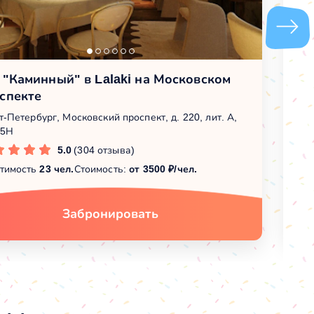
 "Каминный" в Lalaki на Московском
З
спекте
п
т-Петербург, Московский проспект, д. 220, лит. А,
Са
 5Н
по
5.0
(304 отзыва)
тимость
23 чел.
Стоимость:
от 3500 ₽/чел.
Вм
Забронировать