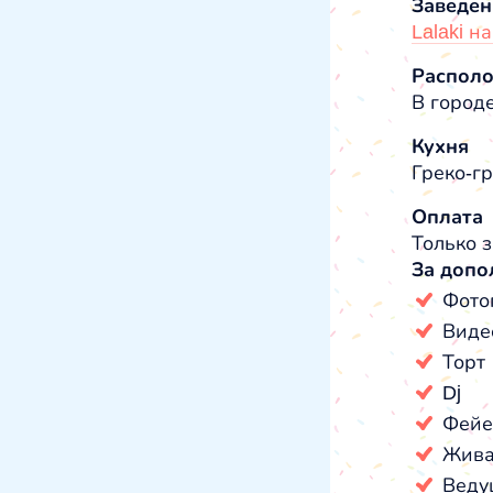
Заведен
Lalaki н
Распол
В город
Кухня
Греко-г
Оплата
Только з
За допо
Фото
Виде
Торт
Dj
Фейе
Жива
Веду