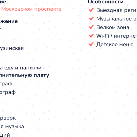
ие
Особенности
а Московском проспекте
Выездная реги
Музыкальное о
ожение
Велком зона
е
Wi-Fi / интерне
Детское меню
рузинская
а еду и напитки
лнительную плату
граф
ограф
рверк
я музыка
щий