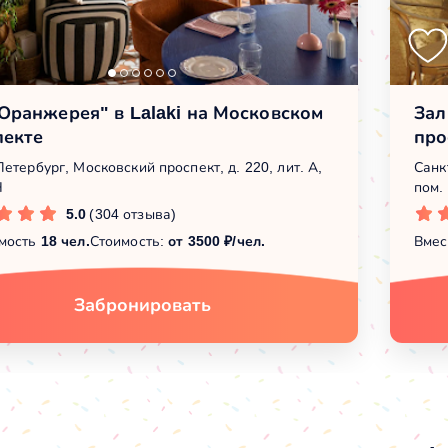
Оранжерея" в Lalaki на Московском
Зал
пекте
про
етербург, Московский проспект, д. 220, лит. А,
Санк
Н
пом.
5.0
(304 отзыва)
мость
18 чел.
Стоимость:
от 3500 ₽/чел.
Вмес
Забронировать