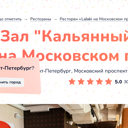
де отметить
Рестораны
Ресторан «Lalaki на Московском п
Зал "Кальянный
на Московском 
т-Петербург
?
Санкт-Петербург, Московский проспект, 
5.0
3
нить город