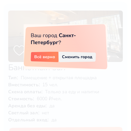
Ваш город
Санкт-
Петербург
?
Всё верно
Сменить город
Банкетный зал
Тип:
Помещение + открытая площадка
Вместимость:
15 чел.
Схема оплаты:
Только за еду и напитки
Стоимость:
6000 ₽/чел.
Аренда без еды:
да
Светлый зал:
нет
Отдельный вход:
да