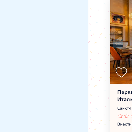
Первы
Итал
Санкт-
Вмести