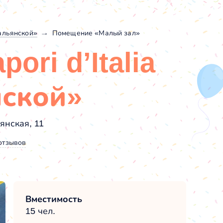
тальянской»
Помещение «Малый зал»
ori d’Italia
нской»
янская, 11
отзывов
Вместимость
15 чел.