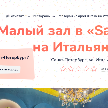
Где отметить
Рестораны
Ресторан «Sapori d’Italia на И
Малый зал в «Sap
на Италья
т-Петербург
?
Санкт-Петербург, ул. Италь
нет 
нить город