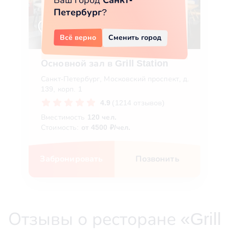
Ваш город
Санкт-
Петербург
?
Всё верно
Сменить город
Основной зал в Grill Station
Санкт-Петербург, Московский проспект, д.
139, корп. 1
4.9
(1214 отзывов)
Вместимость
120 чел.
Стоимость:
от 4500 ₽/чел.
Забронировать
Позвонить
Отзывы о ресторане «Grill