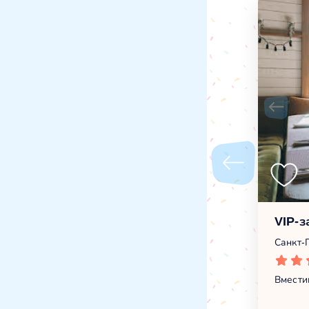
VIP-з
Санкт-П
Вмести