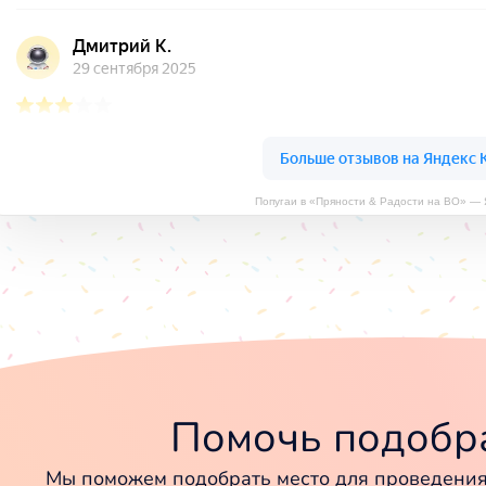
Попугаи в «Пряности & Радости на ВО» — 
Помочь подобра
Мы поможем подобрать место для проведения 