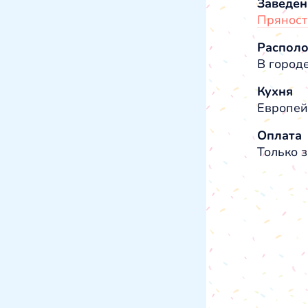
Заведен
Пряност
Распол
В город
Кухня
Европей
Оплата
Только з