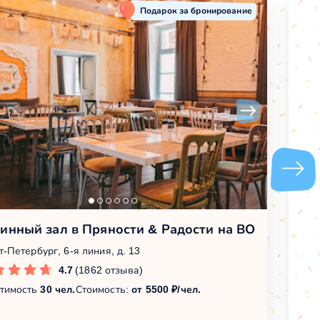
Подарок за бронирование
инный зал в Пряности & Радости на ВО
М
т-Петербург, 6-я линия, д. 13
Са
4.7
(1862 отзыва)
тимость
30 чел.
Стоимость:
от 5500 ₽/чел.
Вм