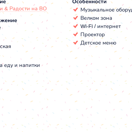
ие
Особенности
и & Радости на ВО
Музыкальное обору
Велком зона
ожение
Wi-Fi / интернет
е
Проектор
Детское меню
ская
а еду и напитки