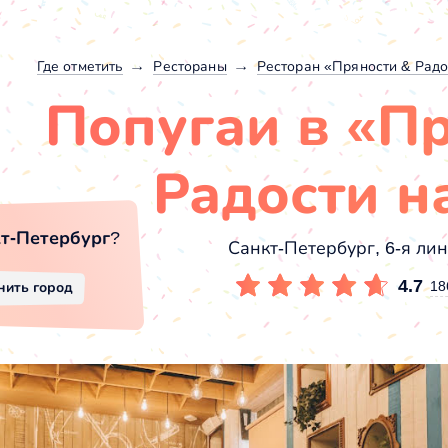
Где отметить
Рестораны
Ресторан «Пряности & Радо
Попугаи в «П
Радости н
т-Петербург
?
Санкт-Петербург, 6-я лин
4.7
18
нить город