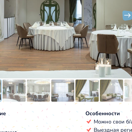
ие
Особенности
Можно свои б/
Выездная рег