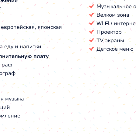
ожение
Музыкальное 
е
Велком зона
Wi-Fi / интерне
, европейская, японская
Проектор
TV экраны
а еду и напитки
Детское меню
лнительную плату
граф
ограф
я музыка
щий
мление