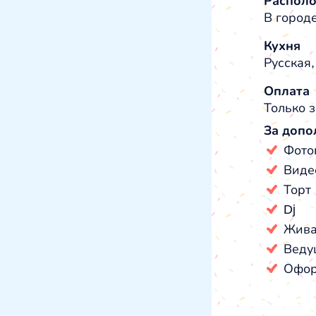
Распол
В город
Кухня
Русская
Оплата
Только з
За допо
Фото
Виде
Торт
Dj
Жива
Веду
Офор