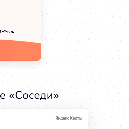
1
0 ₽/чел.
е «Соседи»