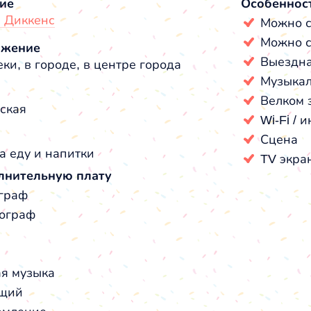
ие
Особеннос
 Диккенс
Можно с
Можно с
ожение
Выездна
ки, в городе, в центре города
Музыкал
Велком 
ская
Wi-Fi / 
Сцена
а еду и напитки
TV экра
лнительную плату
граф
ограф
я музыка
щий