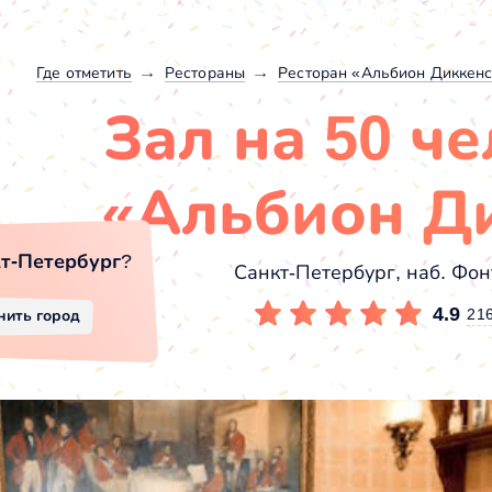
Где отметить
Рестораны
Ресторан «Альбион Диккен
Зал на 50 че
«Альбион Д
т-Петербург
?
Санкт-Петербург, наб. Фон
4.9
21
нить город