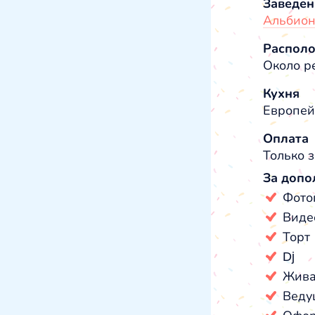
Заведен
Альбион
Распол
Около ре
Кухня
Европей
Оплата
Только з
За допо
Фото
Виде
Торт
Dj
Жива
Веду