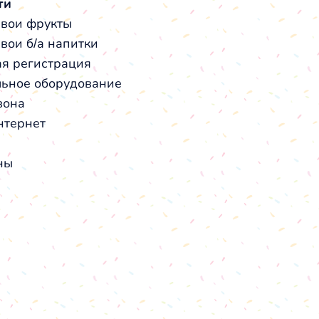
ти
вои фрукты
вои б/а напитки
я регистрация
ьное оборудование
зона
интернет
ны