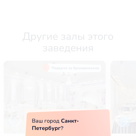
Другие залы этого
заведения
Подарок за бронирование
Ваш город
Санкт-
Петербург
?