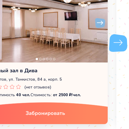
ый зал в Дива
С
ов, ул. Танкистов, 84 а, корп. 5
Са
(нет отзывов)
тимость
40 чел.
Стоимость:
от 2500 ₽/чел.
Вм
Забронировать