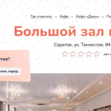
Где отметить
Кафе
Кафе «Дива»
По
Большой зал 
Саратов, ул. Танкистов, 84 
нет 
тов
?
нить город