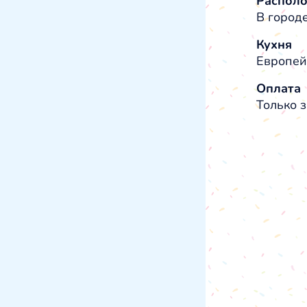
Распол
В город
Кухня
Европей
Оплата
Только з