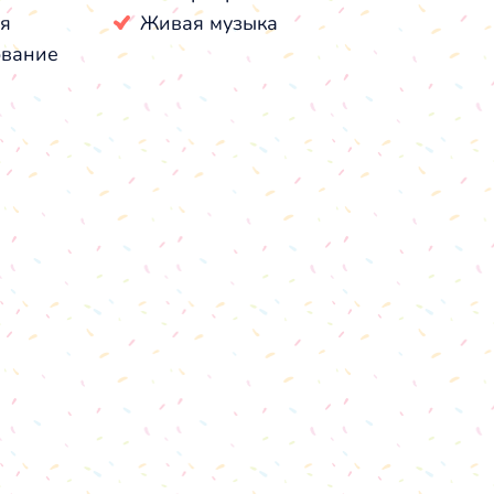
я
Живая музыка
ование