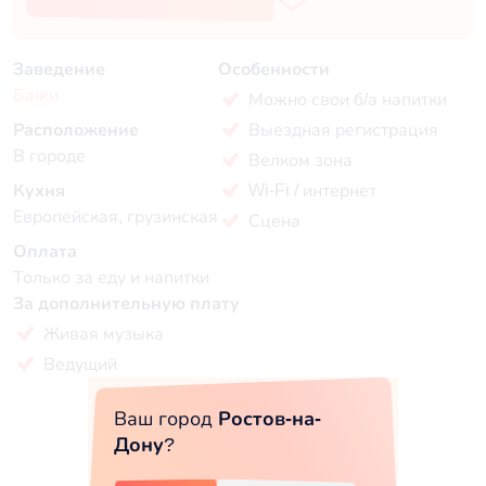
Заведение
Особенности
Бажи
Можно свои б/а напитки
Расположение
Выездная регистрация
В городе
Велком зона
Кухня
Wi-Fi / интернет
Европейская, грузинская
Сцена
Оплата
Только за еду и напитки
За дополнительную плату
Живая музыка
Ведущий
Ваш город
Ростов-на-
Дону
?