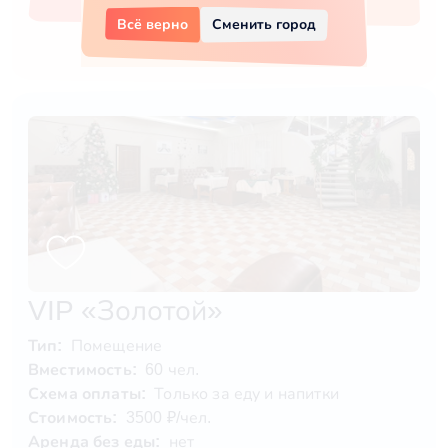
Всё верно
Сменить город
VIP «Золотой»
Тип:
Помещение
Вместимость:
60 чел.
Схема оплаты:
Только за еду и напитки
Стоимость:
3500 ₽/чел.
Аренда без еды:
нет