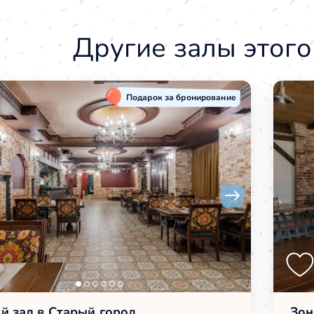
Другие залы этого
Подарок за бронирование
й зал в Старый город
Зон