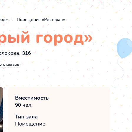
род»
Помещение «Ресторан»
арый город»
олохова, 316
5 отзывов
Вместимость
90 чел.
Тип зала
Помещение