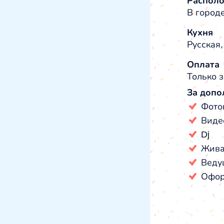
Распол
В город
Кухня
Русская,
Оплата
Только з
За допо
Фото
Виде
Dj
Жива
Веду
Офор