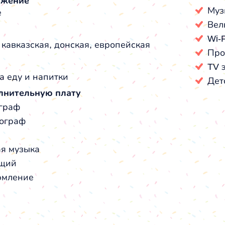
ожение
Муз
е
Вел
Wi-F
 кавказская, донская, европейская
Про
TV 
а еду и напитки
Дет
лнительную плату
граф
ограф
я музыка
щий
мление