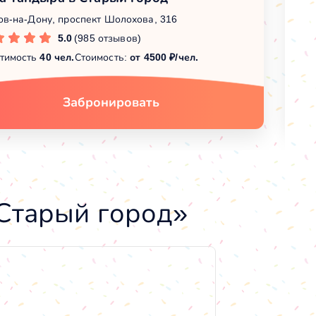
ов-на-Дону, проспект Шолохова, 316
Ро
5.0
(985 отзывов)
тимость
40 чел.
Стоимость:
от 4500 ₽/чел.
Вм
Забронировать
Старый город»