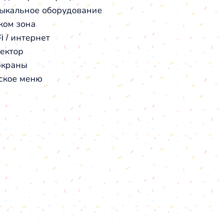
ыкальное оборудование
ком зона
i / интернет
ектор
экраны
ское меню