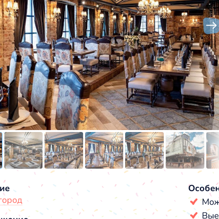
ие
Особе
город
Мож
Вые