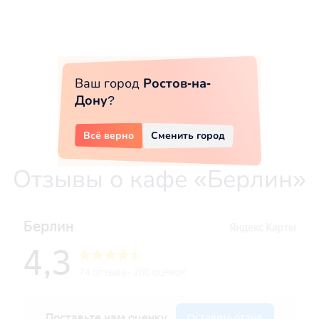
Ваш город
Ростов-на-
Дону
?
Всё верно
Сменить город
Отзывы о кафе «Берлин»