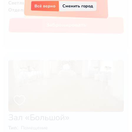
Светлый зал:
да
Всё верно
Сменить город
Отдельный вход:
да
Забронировать
Зал «Большой»
Тип:
Помещение