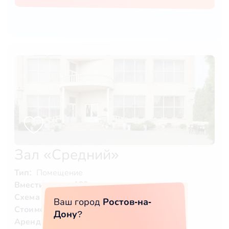
Зал «Средний»
Тип:
Помещение
Вместимость:
120 чел.
Схема оплаты:
Только за еду и напитки
Ваш город
Ростов-на-
Стоимость:
3500 ₽/чел.
Дону
?
Аренда без еды:
да