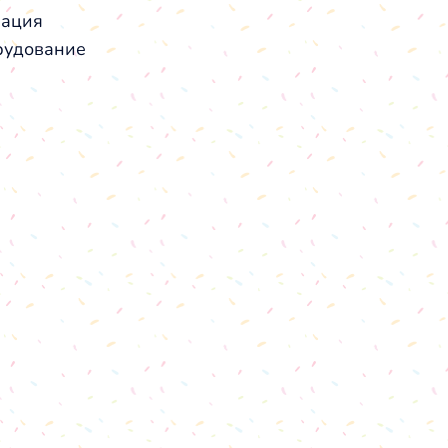
рация
рудование