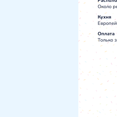
Распол
Около р
Кухня
Европей
Оплата
Только з