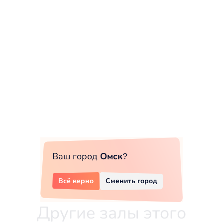
Ваш город
Омск
?
Всё верно
Сменить город
Другие залы этого