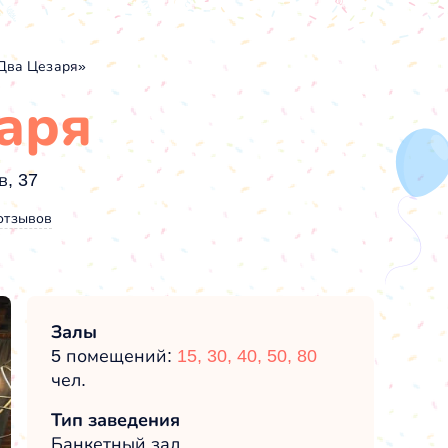
«Два Цезаря»
аря
в, 37
отзывов
Залы
5 помещений:
15,
30,
40,
50,
80
чел.
Тип заведения
Банкетный зал