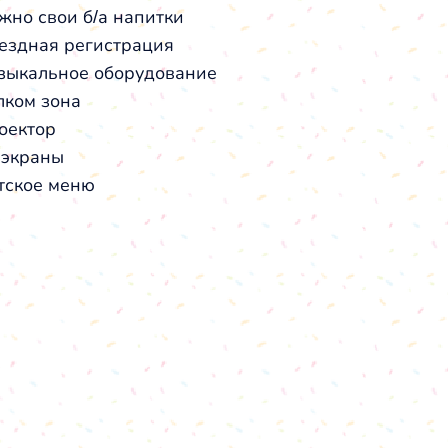
жно свои б/а напитки
ездная регистрация
зыкальное оборудование
лком зона
оектор
 экраны
тское меню