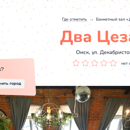
Где отметить
Банкетный зал 
Два Цез
Омск, ул. Декабристо
нет 
к
?
нить город