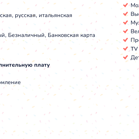
Мо
Вы
ская, русская, итальянская
Му
Ве
й, Безналичный, Банковская карта
Пр
TV
Де
лнительную плату
мление