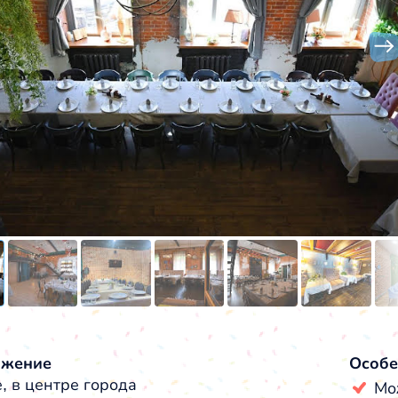
ожение
Особе
, в центре города
Мо