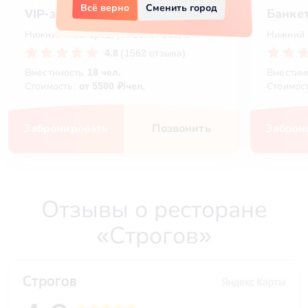
Всё верно
Сменить город
VIP-зал в Строгов
Банкет
Нижний Новгород, ул. Заломова, 2
Нижний 
4.8
(1562 отзыва)
Вместимость
18 чел.
Вместим
Стоимость:
от 5500 ₽/чел.
Стоимос
Забронировать
Позвонить
Заброн
Отзывы о ресторане
«Строгов»