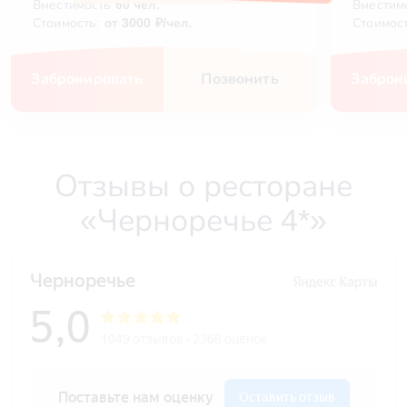
Вместимость
60 чел.
Вместим
Стоимость:
от 3000 ₽/чел.
Стоимос
Забронировать
Позвонить
Заброн
Отзывы о ресторане
«Черноречье 4*»