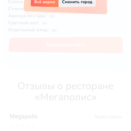
Схема оплаты:
Только за еду и напитки
Всё верно
Сменить город
Стоимость:
3900 ₽/чел.
Аренда без еды:
да
Светлый зал:
да
Отдельный вход:
да
Забронировать
Отзывы о ресторане
«Мегаполис»