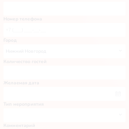
Номер телефона
Город
Количество гостей
Желаемая дата
Тип мероприятия
Комментарий
Пн
Вт
Ср
Чт
Пт
Сб
Вс