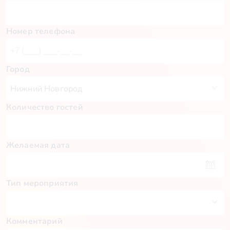
Номер телефона
Город
Количество гостей
Желаемая дата
Тип мероприятия
Комментарий
Пн
Вт
Ср
Чт
Пт
Сб
Вс