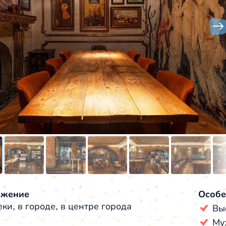
ожение
Особе
ки, в городе, в центре города
Вы
Му