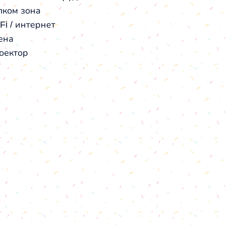
лком зона
Fi / интернет
ена
оектор