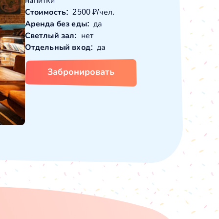
напитки
Стоимость:
2500 ₽/чел.
Аренда без еды:
да
Светлый зал:
нет
Отдельный вход:
да
Забронировать