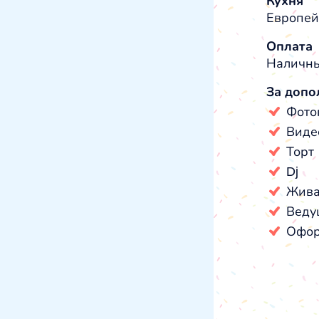
Кухня
Европей
Оплата
Наличны
За допо
Фото
Виде
Торт
Dj
Жива
Веду
Офор