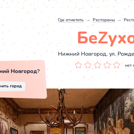
Где отметить
Рестораны
Рест
БеZух
Нижний Новгород, ул. Рожде
нет 
ний Новгород
?
нить город