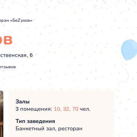
оран «БеZухов»
ов
ственская, 6
отзывов
Залы
3 помещения:
10,
32,
70
чел.
Тип заведения
Банкетный зал, ресторан