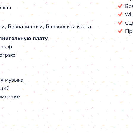
Ве
ская
Wi-
Сц
й, Безналичный, Банковская карта
Пр
лнительную плату
граф
ограф
я музыка
щий
мление