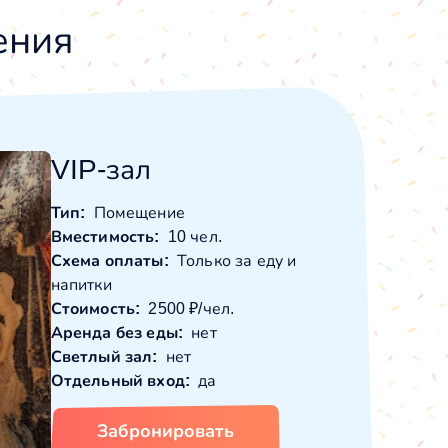
ения
VIP-зал
Тип:
Помещение
Вместимость:
10 чел.
Схема оплаты:
Только за еду и
напитки
Стоимость:
2500 ₽/чел.
Аренда без еды:
нет
Светлый зал:
нет
Отдельный вход:
да
Забронировать