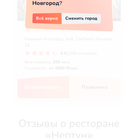
Новгород
?
Всё верно
Сменить город
Основной зал в Нептун
Нижний Новгород, наб. Гребного Канала,
12
4.5
(250 отзывов)
Вместимость
100 чел.
Стоимость:
от 4000 ₽/чел.
Забронировать
Позвонить
Отзывы о ресторане
«Нептун»