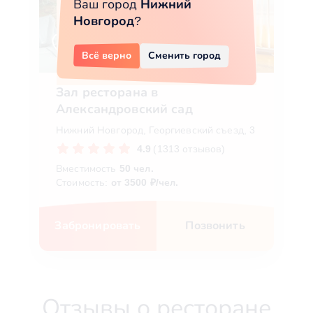
Ваш город
Нижний
Новгород
?
Всё верно
Сменить город
Зал ресторана в
Александровский сад
Нижний Новгород, Георгиевский съезд, 3
4.9
(1313 отзывов)
Вместимость
50 чел.
Стоимость:
от 3500 ₽/чел.
Забронировать
Позвонить
Отзывы о ресторане