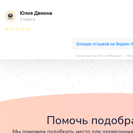
Банкетный зал №1 в «Мещера» — Янде
Помочь подобра
Мы поможем подобрать место для проведения 