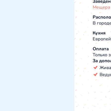
Заведен
Мещера
Распол
В город
Кухня
Европейс
Оплата
Только з
За допо
Жива
Веду