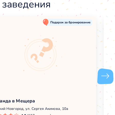
 заведения
Подарок за бронирование
анда в Мещера
О
ий Новгород, ул. Сергея Акимова, 10а
Ни