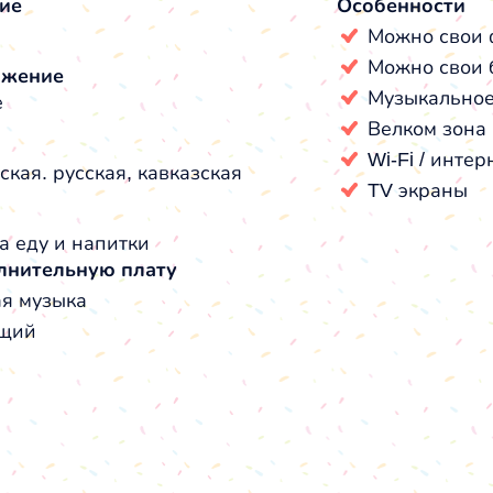
ие
Особенности
Можно свои 
Можно свои 
ожение
Музыкальное
е
Велком зона
Wi-Fi / интер
кая. русская, кавказская
TV экраны
а еду и напитки
лнительную плату
я музыка
щий