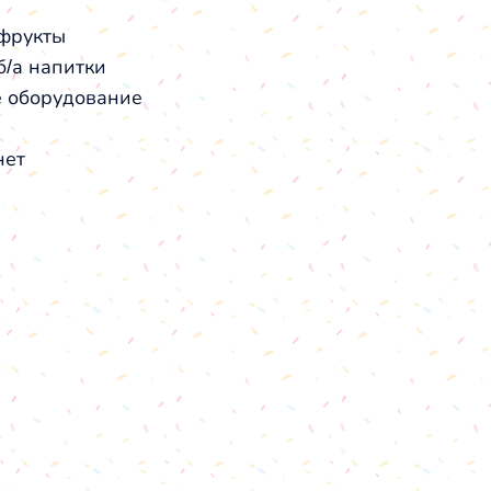
фрукты
б/а напитки
 оборудование
нет