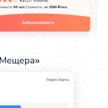
4.3
(127 отзывов)
тимость
50 чел.
Стоимость:
от 2500 ₽/чел.
Вм
Забронировать
«Мещера»