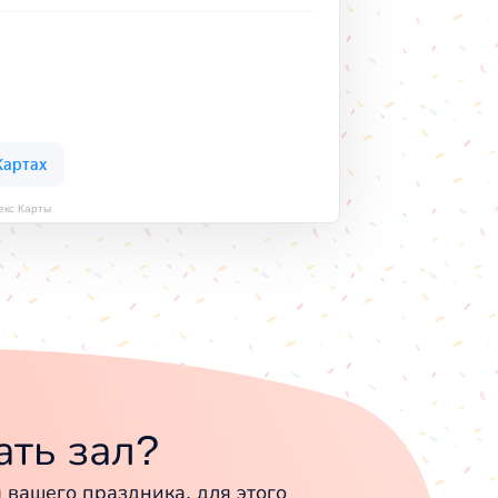
кс Карты
ть зал?
вашего праздника, для этого