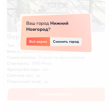
Ваш город
Нижний
Новгород
?
Веранда при кафе
Всё верно
Сменить город
Тип:
Помещение
Вместимость:
70 чел.
Схема оплаты:
Только за еду и напитки
Стоимость:
3000 ₽/чел.
Аренда без еды:
нет
Светлый зал:
да
Отдельный вход:
да
Забронировать