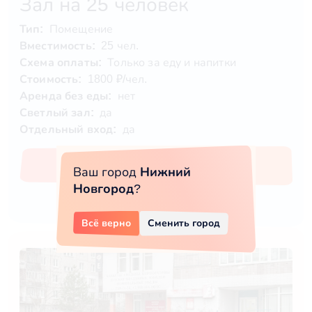
Зал на 25 человек
Тип:
Помещение
Вместимость:
25 чел.
Схема оплаты:
Только за еду и напитки
Стоимость:
1800 ₽/чел.
Аренда без еды:
нет
Светлый зал:
да
Отдельный вход:
да
Забронировать
Ваш город
Нижний
Новгород
?
Всё верно
Сменить город