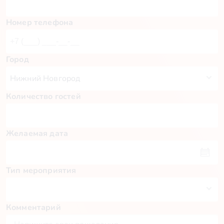
Номер телефона
Город
Количество гостей
Желаемая дата
Тип мероприятия
Комментарий
Пн
Вт
Ср
Чт
Пт
Сб
Вс