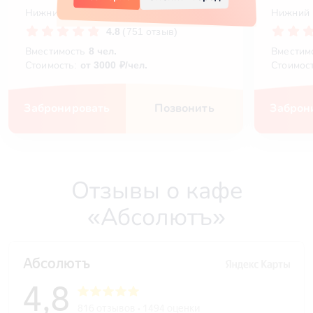
Нижний Новгород, Сормовское шоссе, 15а
Нижний 
4.8
(751 отзыв)
Вместимость
8 чел.
Вместим
Стоимость:
от 3000 ₽/чел.
Стоимос
Забронировать
Позвонить
Заброн
Отзывы о кафе
«Абсолютъ»