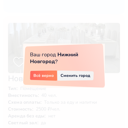
Ваш город
Нижний
Новгород
?
Всё верно
Сменить город
Новый зал
Тип:
Помещение
Вместимость:
40 чел.
Схема оплаты:
Только за еду и напитки
Стоимость:
2500 ₽/чел.
Аренда без еды:
нет
Светлый зал:
да