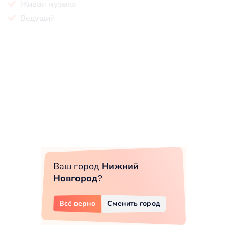
Живая музыка
Ведущий
Ваш город
Нижний
Новгород
?
Всё верно
Сменить город