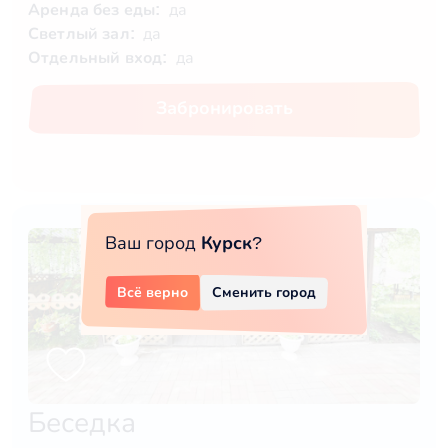
Аренда без еды:
да
Светлый зал:
да
Отдельный вход:
да
Забронировать
Ваш город
Курск
?
Всё верно
Сменить город
Беседка