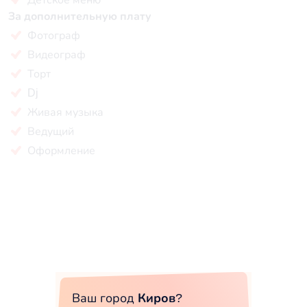
За дополнительную плату
Фотограф
Видеограф
Торт
Dj
Живая музыка
Ведущий
Оформление
Ваш город
Киров
?