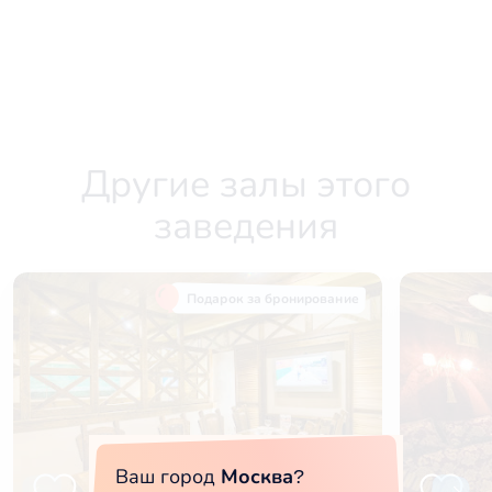
Другие залы этого
заведения
Подарок за бронирование
Ваш город
Москва
?