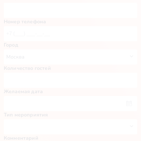
Номер телефона
Город
Количество гостей
Желаемая дата
Тип мероприятия
Комментарий
Пн
Вт
Ср
Чт
Пт
Сб
Вс