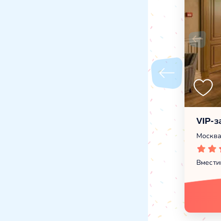
VIP-з
Москва
Вмести