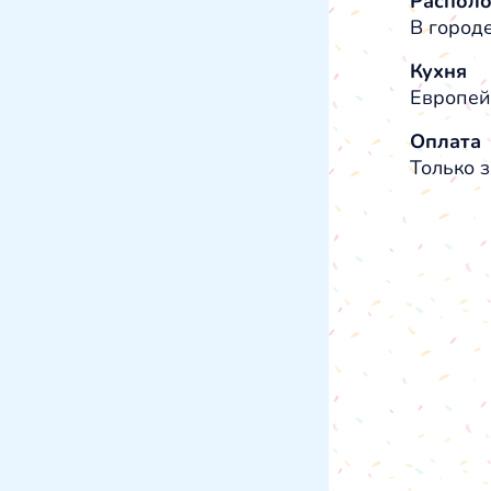
Распол
В город
Кухня
Европей
Оплата
Только з