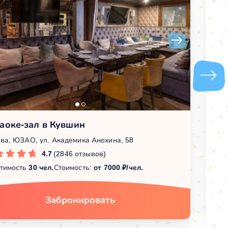
аоке-зал в Кувшин
Д
ва, ЮЗАО, ул. Академика Анохина, 58
Мо
4.7
(2846 отзывов)
тимость
30 чел.
Стоимость:
от 7000 ₽/чел.
Вм
Забронировать